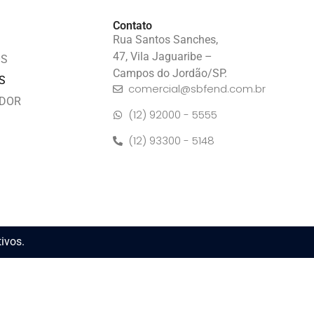
Contato
Rua Santos Sanches,
47, Vila Jaguaribe –
ÓS
Campos do Jordão/SP.
S
comercial@sbfend.com.br
IDOR
(12) 92000 - 5555
(12) 93300 - 5148
ivos.