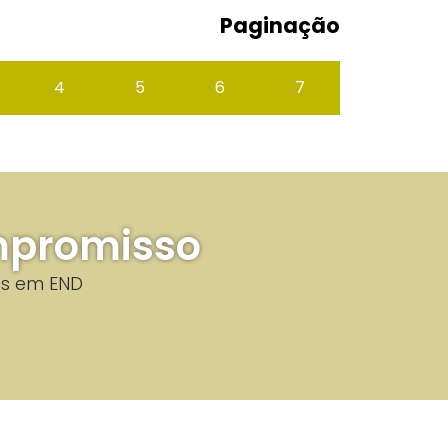
Paginação
4
5
6
7
promisso​
s em END​