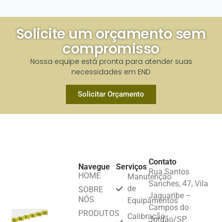
Solicite um orçamento sem
compromisso​
Nossa equipe está pronta para atender suas
necessidades em END​
Solicitar Orçamento
Contato
Navegue
Serviços
Rua Santos
HOME
Manutenção
Sanches, 47, Vila
de
SOBRE
Jaguaribe –
NÓS
Equipamentos
Campos do
PRODUTOS
Calibração
Jordão/SP.