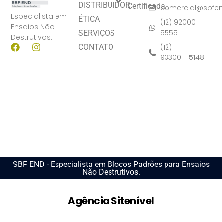
DISTRIBUIDOR
Certificada
comercial@sbfe
Especialista em
ÉTICA
(12) 92000 -
Ensaios Não
5555
SERVIÇOS
Destrutivos.
(12)
CONTATO
93300 - 5148
SBF END - Especialista em Blocos Padrões para Ensaios
Não Destrutivos.
Agência Sitenível