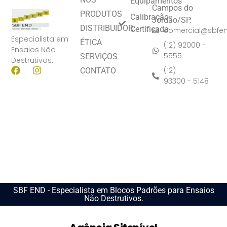
Equipamentos
Campos do
PRODUTOS
Calibração
Jordão/SP.
DISTRIBUIDOR
Certificada
comercial@sbfe
Especialista em
ÉTICA
(12) 92000 -
Ensaios Não
5555
SERVIÇOS
Destrutivos.
(12)
CONTATO
93300 - 5148
SBF END - Especialista em Blocos Padrões para Ensaios
Não Destrutivos.