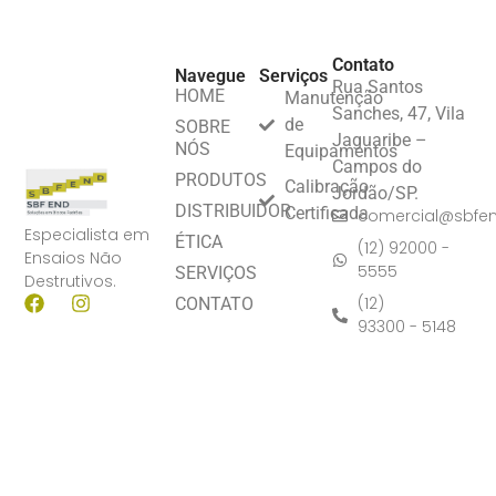
Contato
Navegue
Serviços
Rua Santos
HOME
Manutenção
Sanches, 47, Vila
de
SOBRE
Jaguaribe –
NÓS
Equipamentos
Campos do
PRODUTOS
Calibração
Jordão/SP.
DISTRIBUIDOR
Certificada
comercial@sbfe
Especialista em
ÉTICA
(12) 92000 -
Ensaios Não
5555
SERVIÇOS
Destrutivos.
(12)
CONTATO
93300 - 5148